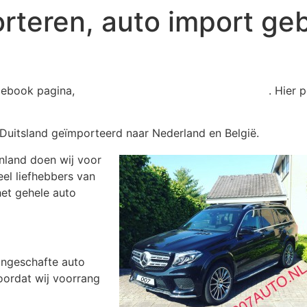
rteren, auto import ge
facebook pagina,
Klik hier voor onze Facebook pagina
. Hier 
t Duitsland geïmporteerd naar Nederland en België.
enland doen wij voor
eel liefhebbers van
et gehele auto
angeschafte auto
oordat wij voorrang