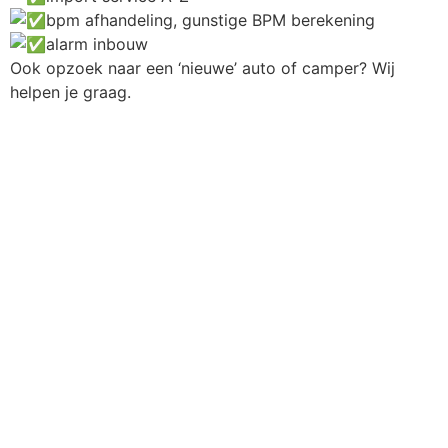
bpm afhandeling, gunstige BPM berekening
alarm inbouw
Ook opzoek naar een ‘nieuwe’ auto of camper? Wij
helpen je graag.
Een auto laten importeren is bij ons in
goede handen.