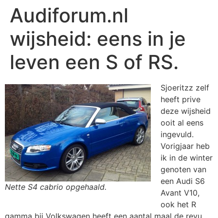
Audiforum.nl
wijsheid: eens in je
leven een S of RS.
Sjoeritzz zelf
heeft prive
deze wijsheid
ooit al eens
ingevuld.
Vorigjaar heb
ik in de winter
genoten van
een Audi S6
Nette S4 cabrio opgehaald.
Avant V10,
ook het R
gamma bij Volkswagen heeft een aantal maal de revu